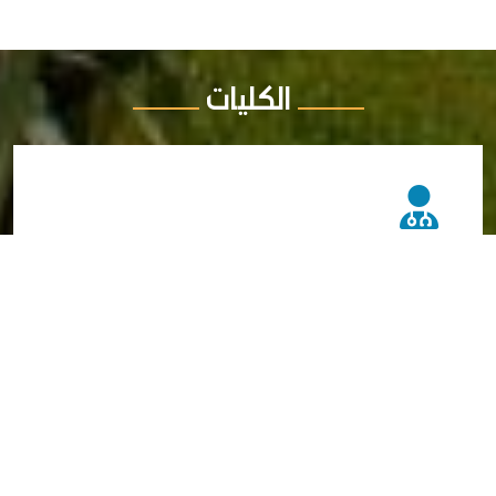
الكليات
الطب البشري